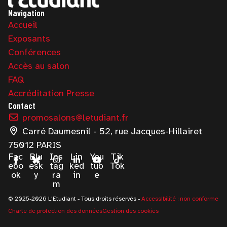
Navigation
Accueil
Exposants
Conférences
Accès au salon
FAQ
Accréditation Presse
Contact
promosalons@letudiant.fr
Carré Daumesnil - 52, rue Jacques-Hillairet
75012 PARIS
Fac
Blu
Ins
Lin
You
Tik
ebo
esk
tag
ked
tub
Tok
ok
y
ra
in
e
m
© 2025-2026 L'Etudiant - Tous droits réservés -
Accessibilité : non conforme
Charte de protection des données
Gestion des cookies