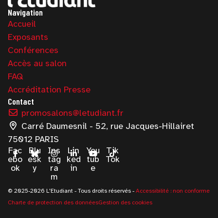
Navigation
Accueil
Exposants
Conférences
Accès au salon
FAQ
Accréditation Presse
Contact
promosalons@letudiant.fr
Carré Daumesnil - 52, rue Jacques-Hillairet
75012 PARIS
Fac
Blu
Ins
Lin
You
Tik
ebo
esk
tag
ked
tub
Tok
ok
y
ra
in
e
m
© 2025-2026 L'Etudiant - Tous droits réservés -
Accessibilité : non conforme
Charte de protection des données
Gestion des cookies