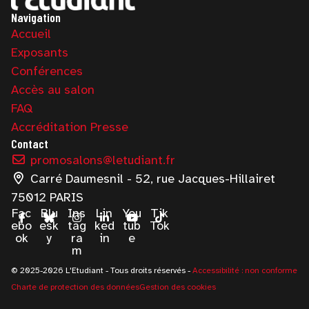
Navigation
Accueil
Exposants
Conférences
Accès au salon
FAQ
Accréditation Presse
Contact
promosalons@letudiant.fr
Carré Daumesnil - 52, rue Jacques-Hillairet
75012 PARIS
Fac
Blu
Ins
Lin
You
Tik
ebo
esk
tag
ked
tub
Tok
ok
y
ra
in
e
m
© 2025-2026 L'Etudiant - Tous droits réservés -
Accessibilité : non conforme
Charte de protection des données
Gestion des cookies