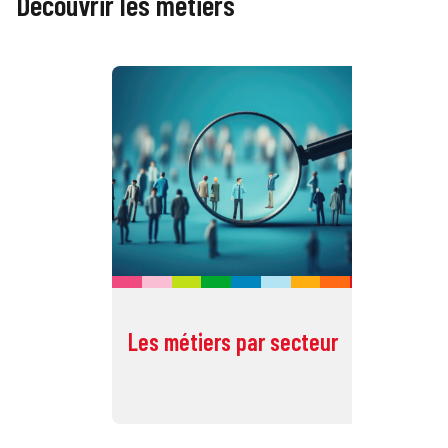
Découvrir les métiers
Les métiers par secteur
To