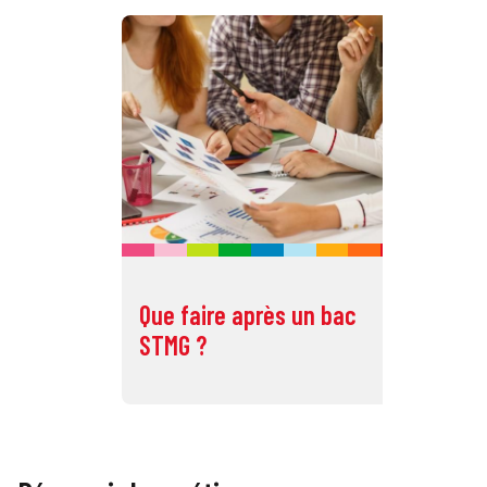
Que faire après un bac
Qu
STMG ?
ST