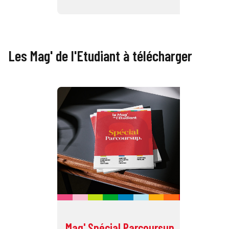
Les Mag' de l'Etudiant à télécharger
Mag' Spécial Parcoursup
Ma