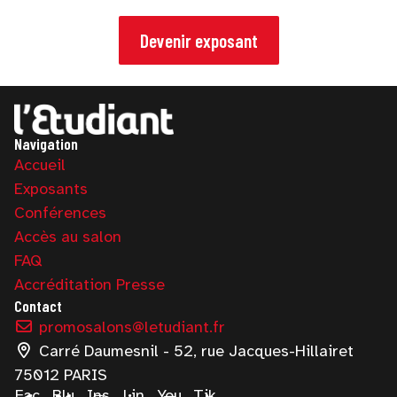
Devenir exposant
Navigation
Accueil
Exposants
Conférences
Accès au salon
FAQ
Accréditation Presse
Contact
promosalons@letudiant.fr
Carré Daumesnil - 52, rue Jacques-Hillairet
75012 PARIS
Fac
Blu
Ins
Lin
You
Tik